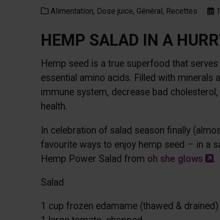
Alimentation,
Dose juice,
Général,
Recettes
1
HEMP SALAD IN A HURR
Hemp seed is a true superfood that serves a
essential amino acids. Filled with minerals a
immune system, decrease bad cholesterol, f
health.
In celebration of salad season finally (alm
favourite ways to enjoy hemp seed – in a 
C
Hemp Power Salad from
oh she glows
.
Salad
1 cup frozen edamame (thawed & drained)