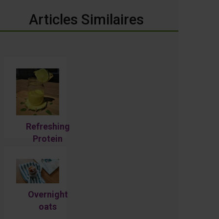
Articles Similaires
Refreshing
Protein
Tropical
Smoothie:
Pineapple &
mint
Overnight
oats