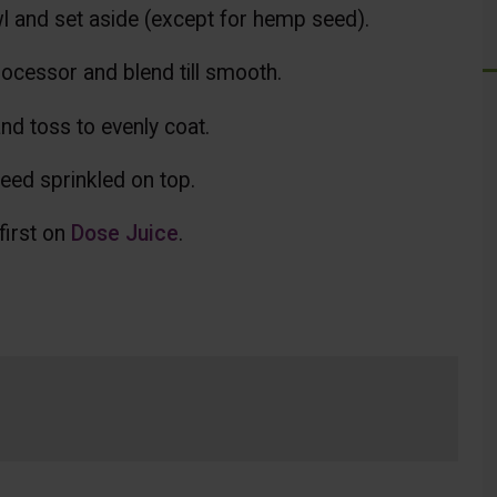
wl and set aside (except for hemp seed).
ocessor and blend till smooth.
d toss to evenly coat.
seed sprinkled on top.
irst on
Dose Juice
.