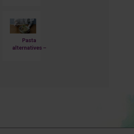
Pasta
alternatives –
low carb