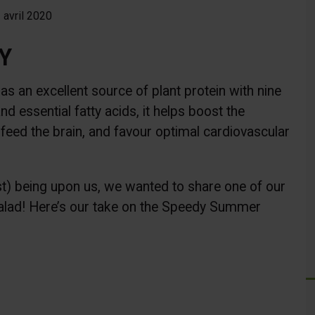
 avril 2020
Y
s an excellent source of plant protein with nine
nd essential fatty acids, it helps boost the
eed the brain, and favour optimal cardiovascular
ost) being upon us, we wanted to share one of our
salad! Here’s our take on the Speedy Summer
e lien s'ouvrira dans une nouvelle fenêtre"