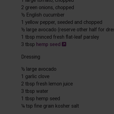
1 large tomato, chopped
2 green onions, chopped
½ English cucumber
1 yellow pepper, seeded and chopped
½ large avocado (reserve other half for dre
1 tbsp minced fresh flat-leaf parsley
Ce lien s'ouvrira dans
3 tbsp
hemp seed
Dressing
½ large avocado
1 garlic clove
2 tbsp fresh lemon juice
3 tbsp water
1 tbsp hemp seed
¼ tsp fine grain kosher salt