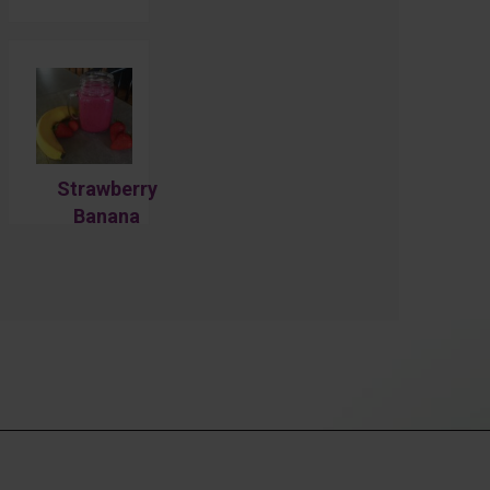
Smoothie
Recipe
Strawberry
Banana
Smoothie
(Super Easy!)