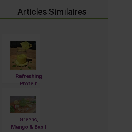
Articles Similaires
Refreshing
Protein
Tropical
Smoothie:
Pineapple &
mint
Greens,
Mango & Basil