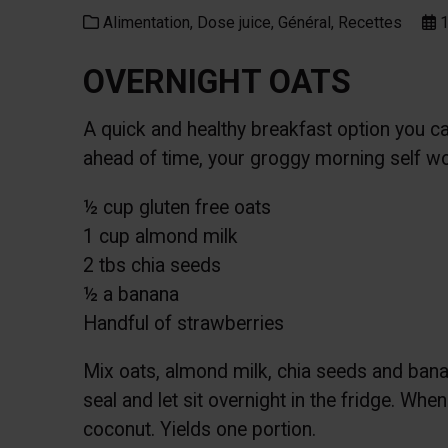
Alimentation,
Dose juice,
Général,
Recettes
1
OVERNIGHT OATS
A quick and healthy breakfast option you 
ahead of time, your groggy morning self wo
½ cup gluten free oats
1 cup almond milk
2 tbs chia seeds
½ a banana
Handful of strawberries
Mix oats, almond milk, chia seeds and bana
seal and let sit overnight in the fridge. Whe
coconut. Yields one portion.